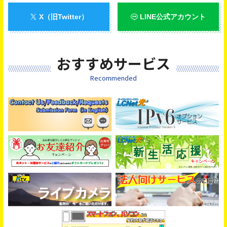
ライブカメラ「長浜地区」放送開始！
X（旧Twitter）
LINE公式アカウント
2026/03/01
お知らせ
ライブカメラ「葉山」放送開始！
おすすめサービス
2026/03/01
お知らせ
固定電話サービス「ケーブルライン」提供開始のご案内
Recommended