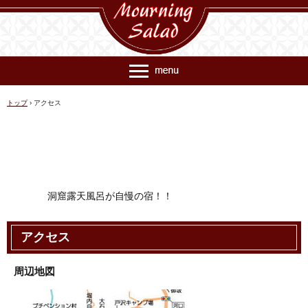
トップ
›
アクセス
洞窟露天風呂が自慢の宿！！
TEL.0555-76-6812
アクセス
〒401-0305 山梨県南都留郡富士河口湖町大石2123-29
周辺地図