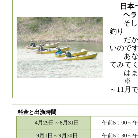
日本
ヘラ
そし
釣り
だから
いので
あなた
てみて
はまっ
※ 精
～11月
料金と出漁時間
4月29日～8月31日
午前5：00～午
9月1日～9月30日
午前5：30～午