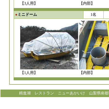
【3人用】
【内部】
●
ミニドーム
1名
【1人用】
【内部】
精進湖 レストラン ニューあかいけ 山梨県南都留郡河口湖町精