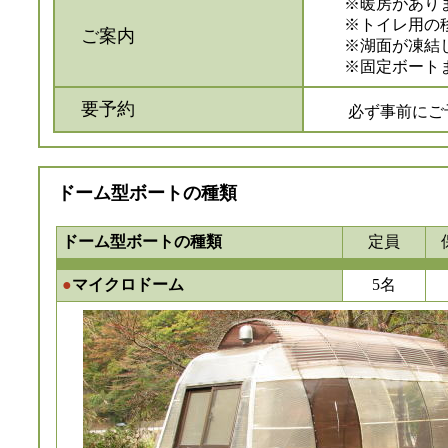
※暖房がありませ
※トイレ用の移
ご案内
※湖面が凍結し
※固定ボートま
要予約
必ず事前にご予
ドーム型ボートの種類
ドーム型ボートの種類
定員
●
マイクロドーム
5名