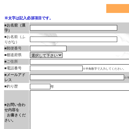
※太字は記入必須項目です。
■お名前（漢
字）
■お名前（ふ
りがな）
■郵便番号
■都道府県
■ご住所
■電話番号
※半角数字で入力してください。
■メールアド
※
レス
■釣り歴
年
■お問い合わ
せ内容を
お書きくだ
さい。