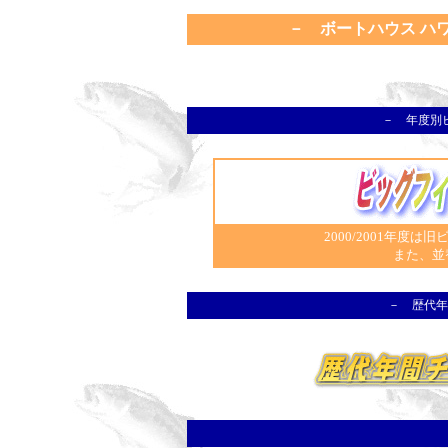
－ ボートハウス ハ
－ 年度別
2000/2001年度
また、並
－ 歴代年